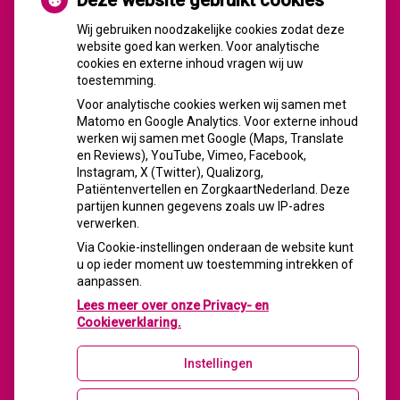
Deze website gebruikt cookies
CZ vergoedt zorg van twee gespecialiseerde
revalidatieartsen niet meer
Wij gebruiken noodzakelijke cookies zodat deze
website goed kan werken. Voor analytische
De sleutel tot blijvend afvallen? Dat doe je volgens
cookies en externe inhoud vragen wij uw
onderzoek veel effectiever samen
toestemming.
Spoedeisende hulp zag dit weekend meer mensen met
Voor analytische cookies werken wij samen met
heup- en polsbreuken binnenkomen
Matomo en Google Analytics. Voor externe inhoud
Een recept voor een wandeling: waarom Erasmus MC
werken wij samen met Google (Maps, Translate
patiënten het park in stuurt
en Reviews), YouTube, Vimeo, Facebook,
Instagram, X (Twitter), Qualizorg,
Patiëntenvertellen en ZorgkaartNederland. Deze
partijen kunnen gegevens zoals uw IP-adres
verwerken.
FACEBOOK
Via Cookie-instellingen onderaan de website kunt
u op ieder moment uw toestemming intrekken of
aanpassen.
Lees meer over onze Privacy- en
Cookieverklaring.
Instellingen