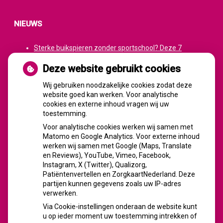
NIEUWS
Sterke buikspieren zonder sportschool? Deze 7
activiteiten doen het werk stiekem voor jou
Deze website gebruikt cookies
CZ vergoedt zorg van twee gespecialiseerde
revalidatieartsen niet meer
Wij gebruiken noodzakelijke cookies zodat deze
website goed kan werken. Voor analytische
De sleutel tot blijvend afvallen? Dat doe je volgens
cookies en externe inhoud vragen wij uw
onderzoek veel effectiever samen
toestemming.
Spoedeisende hulp zag dit weekend meer mensen met
Voor analytische cookies werken wij samen met
heup- en polsbreuken binnenkomen
Matomo en Google Analytics. Voor externe inhoud
Een recept voor een wandeling: waarom Erasmus MC
werken wij samen met Google (Maps, Translate
patiënten het park in stuurt
en Reviews), YouTube, Vimeo, Facebook,
Instagram, X (Twitter), Qualizorg,
Patiëntenvertellen en ZorgkaartNederland. Deze
partijen kunnen gegevens zoals uw IP-adres
verwerken.
FACEBOOK
Via Cookie-instellingen onderaan de website kunt
u op ieder moment uw toestemming intrekken of