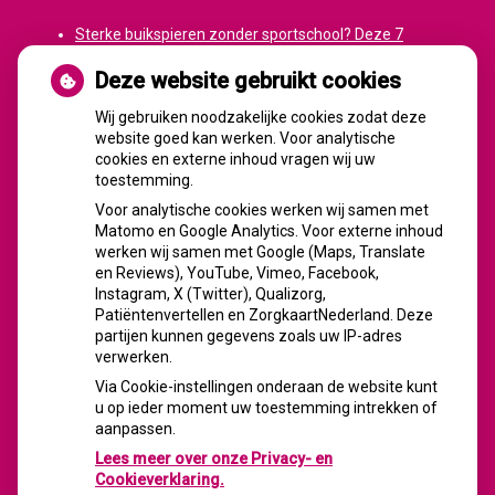
Sterke buikspieren zonder sportschool? Deze 7
activiteiten doen het werk stiekem voor jou
Deze website gebruikt cookies
CZ vergoedt zorg van twee gespecialiseerde
revalidatieartsen niet meer
Wij gebruiken noodzakelijke cookies zodat deze
website goed kan werken. Voor analytische
De sleutel tot blijvend afvallen? Dat doe je volgens
cookies en externe inhoud vragen wij uw
onderzoek veel effectiever samen
toestemming.
Spoedeisende hulp zag dit weekend meer mensen met
Voor analytische cookies werken wij samen met
heup- en polsbreuken binnenkomen
Matomo en Google Analytics. Voor externe inhoud
Een recept voor een wandeling: waarom Erasmus MC
werken wij samen met Google (Maps, Translate
patiënten het park in stuurt
en Reviews), YouTube, Vimeo, Facebook,
Instagram, X (Twitter), Qualizorg,
Patiëntenvertellen en ZorgkaartNederland. Deze
partijen kunnen gegevens zoals uw IP-adres
verwerken.
FACEBOOK
Via Cookie-instellingen onderaan de website kunt
u op ieder moment uw toestemming intrekken of
aanpassen.
Lees meer over onze Privacy- en
Cookieverklaring.