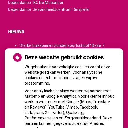
Dependance: IKC De Meeander
Dependance: Gezondheidscentrum Dinxperlo
NIEUWS
Sterke buikspieren zonder sportschool? Deze 7
activiteiten doen het werk stiekem voor jou
Deze website gebruikt cookies
CZ vergoedt zorg van twee gespecialiseerde
revalidatieartsen niet meer
Wij gebruiken noodzakelijke cookies zodat deze
website goed kan werken. Voor analytische
De sleutel tot blijvend afvallen? Dat doe je volgens
cookies en externe inhoud vragen wij uw
onderzoek veel effectiever samen
toestemming.
Spoedeisende hulp zag dit weekend meer mensen met
Voor analytische cookies werken wij samen met
heup- en polsbreuken binnenkomen
Matomo en Google Analytics. Voor externe inhoud
Een recept voor een wandeling: waarom Erasmus MC
werken wij samen met Google (Maps, Translate
patiënten het park in stuurt
en Reviews), YouTube, Vimeo, Facebook,
Instagram, X (Twitter), Qualizorg,
Patiëntenvertellen en ZorgkaartNederland. Deze
partijen kunnen gegevens zoals uw IP-adres