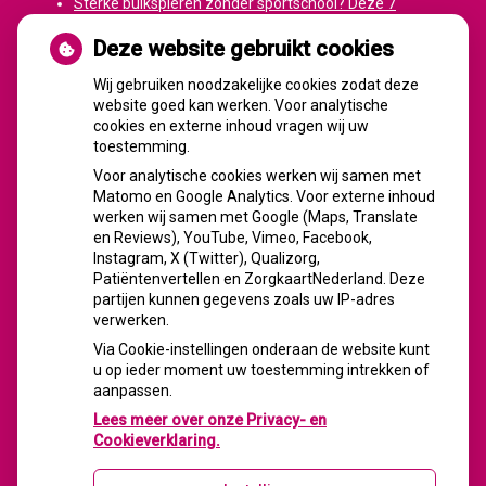
Sterke buikspieren zonder sportschool? Deze 7
activiteiten doen het werk stiekem voor jou
Deze website gebruikt cookies
CZ vergoedt zorg van twee gespecialiseerde
revalidatieartsen niet meer
Wij gebruiken noodzakelijke cookies zodat deze
website goed kan werken. Voor analytische
De sleutel tot blijvend afvallen? Dat doe je volgens
cookies en externe inhoud vragen wij uw
onderzoek veel effectiever samen
toestemming.
Spoedeisende hulp zag dit weekend meer mensen met
Voor analytische cookies werken wij samen met
heup- en polsbreuken binnenkomen
Matomo en Google Analytics. Voor externe inhoud
Een recept voor een wandeling: waarom Erasmus MC
werken wij samen met Google (Maps, Translate
patiënten het park in stuurt
en Reviews), YouTube, Vimeo, Facebook,
Instagram, X (Twitter), Qualizorg,
Patiëntenvertellen en ZorgkaartNederland. Deze
partijen kunnen gegevens zoals uw IP-adres
verwerken.
FACEBOOK
Via Cookie-instellingen onderaan de website kunt
u op ieder moment uw toestemming intrekken of
aanpassen.
Lees meer over onze Privacy- en
Cookieverklaring.