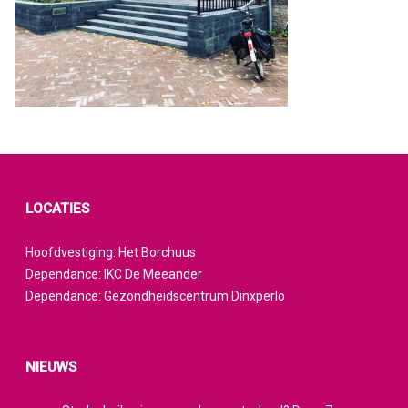
LOCATIES
Hoofdvestiging: Het Borchuus
Dependance: IKC De Meeander
Dependance: Gezondheidscentrum Dinxperlo
NIEUWS